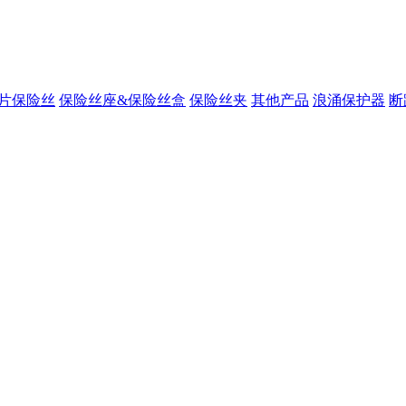
片保险丝
保险丝座&保险丝盒
保险丝夹
其他产品
浪涌保护器
断